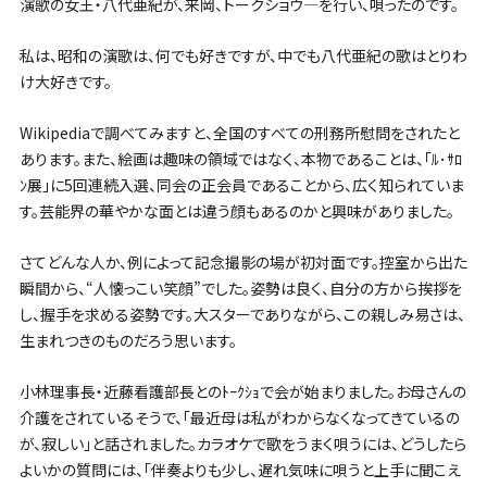
演歌の女王・八代亜紀が、来岡、トークショウ―を行い、唄ったのです。
私は、昭和の演歌は、何でも好きですが、中でも八代亜紀の歌はとりわ
け大好きです。
Wikipediaで調べてみますと、全国のすべての刑務所慰問をされたと
あります。また、絵画は趣味の領域ではなく、本物であることは、「ﾙ･ｻﾛ
ﾝ展」に5回連続入選、同会の正会員であることから、広く知られていま
す。芸能界の華やかな面とは違う顔もあるのかと興味がありました。
さてどんな人か、例によって記念撮影の場が初対面です。控室から出た
瞬間から、“人懐っこい笑顔”でした。姿勢は良く、自分の方から挨拶を
し、握手を求める姿勢です。大スターでありながら、この親しみ易さは、
生まれつきのものだろう思います。
小林理事長・近藤看護部長とのﾄｰｸｼｮで会が始まりました。お母さんの
介護をされているそうで、「最近母は私がわからなくなってきているの
が、寂しい」と話されました。カラオケで歌をうまく唄うには、どうしたら
よいかの質問には、「伴奏よりも少し、遅れ気味に唄うと上手に聞こえ