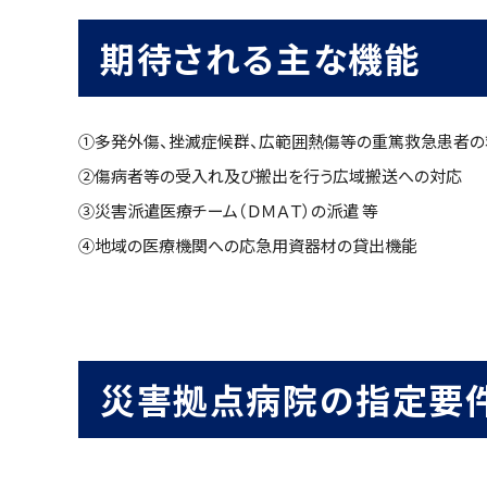
期待される主な機能
①多発外傷、挫滅症候群、広範囲熱傷等の重篤救急患者
②傷病者等の受入れ及び搬出を行う広域搬送への対応
③災害派遣医療チーム（ＤＭＡＴ）の派遣 等
④地域の医療機関への応急用資器材の貸出機能
災害拠点病院の指定要