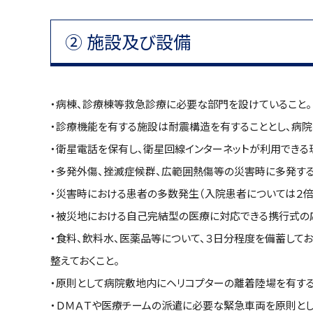
②
施設及び設備
・病棟、診療棟等救急診療に必要な部門を設けていること。
・診療機能を有する施設は耐震構造を有することとし、病
・衛星電話を保有し、衛星回線インターネットが利用できる
・多発外傷、挫滅症候群、広範囲熱傷等の災害時に多発す
・災害時における患者の多数発生（入院患者については２倍
・被災地における自己完結型の医療に対応できる携行式の
・食料、飲料水、医薬品等について、３日分程度を備蓄して
整えておくこと。
・原則として病院敷地内にヘリコプターの離着陸場を有する
・ＤＭＡＴや医療チームの派遣に必要な緊急車両を原則とし