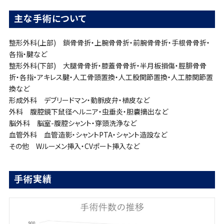
主な手術について
整形外科(上部) 鎖骨骨折・上腕骨骨折・前腕骨骨折・手根骨骨折・
各指・腱など
整形外科(下部) 大腿骨骨折・膝蓋骨骨折・半月板損傷・脛腓骨骨
折・各指・アキレス腱・人工骨頭置換・人工股関節置換・人工膝関節置
換など
形成外科 デブリードマン・動脈皮弁・植皮など
外科 腹腔鏡下鼠径ヘルニア・虫垂炎・胆嚢摘出など
脳外科 脳室-腹腔シャント・穿頭洗浄など
血管外科 血管造影・シャントPTA・シャント造設など
その他 Wルーメン挿入・CVポート挿入など
手術実績