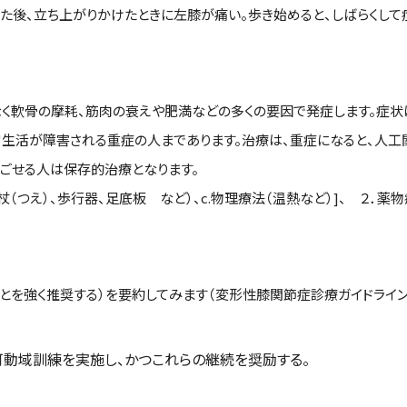
く座った後、立ち上がりかけたときに左膝が痛い。歩き始めると、しばらく
く軟骨の摩耗、筋肉の衰えや肥満などの多くの要因で発症します。症状は
常生活が障害される重症の人まであります。治療は、重症になると、人
過ごせる人は保存的治療となります。
（杖（つえ）、歩行器、足底板 など）、c.物理療法（温熱など）]、 ２
を強く推奨する）を要約してみます（変形性膝関節症診療ガイドライン 
動域訓練を実施し、かつこれらの継続を奨励する。