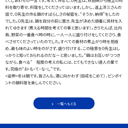
い、しあわせの一言です。考えてみると、O先生は、秋田県から極上の材
料を取り寄せ、料理をしてくださってはいます。しかし、道上洋三さんの
話で、O先生の作る鍋のすばらしさの秘密を、“そうか、納得”をしたの
でした。O先生は、鍋を自分の前に置き、先生が決めた順番に具材を入
れてゆきます（煮える時間を考えての事と思います）。きりたんぽ、比内
鳥、野菜の一番食べ時の時に、一人一人に盛り付けをしてくださり、食
べさせてくださっていたのでした。すべての食材の煮上がり時を見極
め、最も味のよい時をのがさず、盛り付けする、この極意をO先生はし
っかりと知っておられるのだなーと思いました。“鍋はお互いがつつき
ながら、食べる” 程度の考えの私には、とてもできない達人の業で
す。究極の“お・も・て・な・し”です。
<追伸>冬は鍋です。皆さんも、酒に向かわず（自戒をこめて）、ピンポイ
ントの鍋料理を楽しんでください。
一覧へもどる