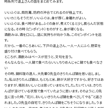
時系列で道上さんの話をまとめてみます。
いいふぐは、周防灘、防府の沖合でとれるのが極上です。
いいカニもそうだが、いいふぐは、身が厚く、身離れがよい。
いいふぐは、食べ時がある。ふぐの身が、煮えてくると少し膨らんだ状態
になる。その時（ピンポイント）をのがすと、身が硬くなる。
酒飲みは、酒を口にし、話に気持ちが向かう為、このピンポイントを逃
す。
だから、一番のころあいに、下戸の道上さん、一人一人にふぐ、野菜を
盛り付け食べてもらう。
ところが、酒飲みはペースが狂うと、文句を言う。
そんなんなら、一人鍋で食べたらいい。ちりめんじゃこ鍋でも食べなさ
い
その時、鍋料理の達人、大先輩O先生のきりたんぽ鍋を思い出しまし
た。私はきりたんぽ鍋は、もともと米、餅が大好きですから、好きではあ
りますが、格別おいしいとは思っていませんでした。たいていは、きりた
んぽが溶けている状態で食べていたように思います。そのように、O先
生に言った時、“花川、おいしいきりたんぽ鍋を食べさしてやる”と返さ
れました。O先生の自宅で、きりたんぽ鍋をごちそうになりました。うま