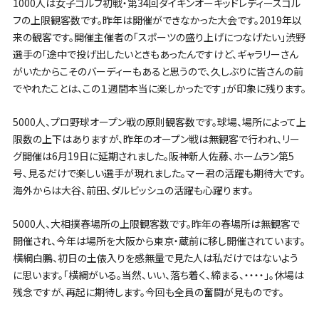
1000人は女子ゴルフ初戦・第34回ダイキンオーキッドレディースゴル
フの上限観客数です。昨年は開催ができなかった大会です。2019年以
来の観客です。開催主催者の「スポーツの盛り上げにつなげたい」渋野
選手の「途中で投げ出したいときもあったんですけど、ギャラリーさん
がいたからこそのバーディーもあると思うので、久しぶりに皆さんの前
でやれたことは、この１週間本当に楽しかったです」が印象に残ります。
5000人、プロ野球オープン戦の原則観客数です。球場、場所によって上
限数の上下はありますが、昨年のオープン戦は無観客で行われ、リー
グ開催は6月19日に延期されました。阪神新人佐藤、ホームラン第5
号、見るだけで楽しい選手が現れました。マー君の活躍も期待大です。
海外からは大谷、前田、ダルビッシュの活躍も心躍ります。
5000人、大相撲春場所の上限観客数です。昨年の春場所は無観客で
開催され、今年は場所を大阪から東京・蔵前に移し開催されています。
横綱白鵬、初日の土俵入りを感無量で見た人は私だけではないよう
に思います。「横綱がいる。当然、いい、落ち着く、締まる、・・・・」。休場は
残念ですが、再起に期待します。今回も全員の奮闘が見ものです。