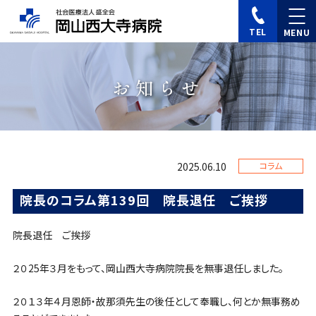
TEL
お知らせ
2025.06.10
コラム
院長のコラム第139回 院長退任 ご挨拶
院長退任 ご挨拶
２０25年３月をもって、岡山西大寺病院院長を無事退任しました。
２０１３年４月恩師・故那須先生の後任として奉職し、何とか無事務め